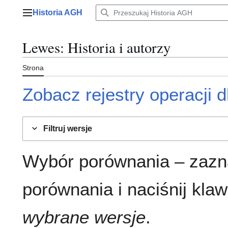
Przejdź
Historia AGH
do
Menu główne
zawartości
Lewes
: Historia i autorzy
Strona
Zobacz rejestry operacji dl
Filtruj wersje
Wybór porównania – zazn
porównania i naciśnij klaw
wybrane wersje
.