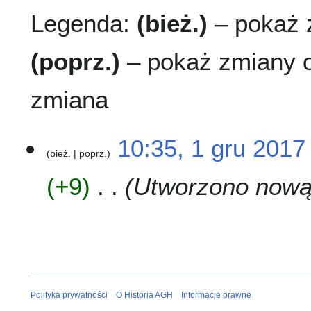
Legenda:
(bież.)
– pokaż z
(poprz.)
– pokaż zmiany o
zmiana
1
10:35, 1 gru 2017
bież.
poprz.
g
r
+9
Utworzono nową 
u
2
0
1
7
Polityka prywatności
O Historia AGH
Informacje prawne