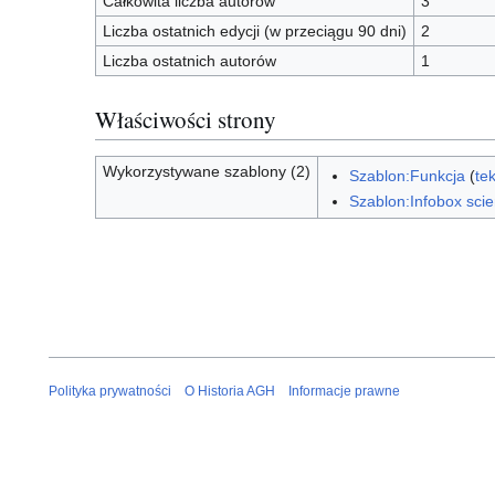
Całkowita liczba autorów
3
Liczba ostatnich edycji (w przeciągu 90 dni)
2
Liczba ostatnich autorów
1
Właściwości strony
Wykorzystywane szablony (2)
Szablon:Funkcja
(
te
Szablon:Infobox scien
Polityka prywatności
O Historia AGH
Informacje prawne