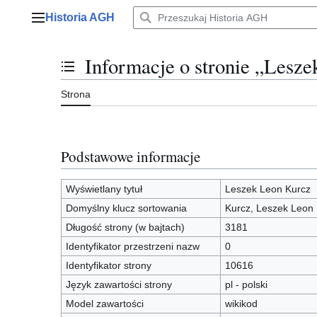
Przejdź
Historia AGH
do
Menu główne
zawartości
Informacje o stronie „Lesz
Przełącz stan spisu treści
Strona
Podstawowe informacje
Wyświetlany tytuł
Leszek Leon Kurcz
Domyślny klucz sortowania
Kurcz, Leszek Leon
Długość strony (w bajtach)
3181
Identyfikator przestrzeni nazw
0
Identyfikator strony
10616
Język zawartości strony
pl - polski
Model zawartości
wikikod