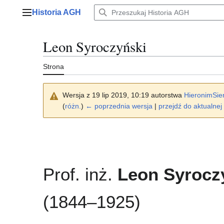
Przejdź
Historia AGH
do
Menu główne
zawartości
Leon Syroczyński
Strona
Wersja z 19 lip 2019, 10:19 autorstwa
HieronimSie
(
różn.
)
← poprzednia wersja
|
przejdź do aktualnej 
Prof. inż.
Leon Syrocz
(1844–1925)