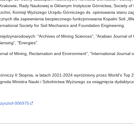
Krakowie, Rady Naukowej w Głównym Instytucie Górnictwa, Society of 
zchni, Komisji Wyższego Urzędu Górniczego ds. opiniowania stanu z
ycznych dla zapewnienia bezpiecznego funkcjonowania Kopalni Soli „Wiel
ernational Society for Soil Mechanics and Foundation Engineering.
dzynarodowych: "Archives of Mining Sciences", "Arabian Journal of Ge
ensing", "Energies".
urnal of Mining, Reclamation and Environment", "International Journal 
Górniczy II Stopnia, w latach 2021-2024 wyróżniony przez World's Top 2
agroda Ministra Nauki i Szkolnictwa Wyższego za osiągnięcia dydaktyc
krzysztof-006975