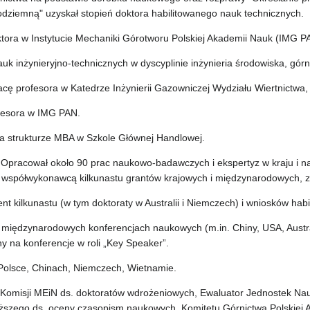
ziemną" uzyskał stopień doktora habilitowanego nauk technicznych.
tora w Instytucie Mechaniki Górotworu Polskiej Akademii Nauk (IMG P
uk inżynieryjno-technicznych w dyscyplinie inżynieria środowiska, górn
cę profesora w Katedrze Inżynierii Gazowniczej Wydziału Wiertnictwa,
fesora w IMG PAN.
a strukturze MBA w Szkole Głównej Handlowej.
 Opracował około 90 prac naukowo-badawczych i ekspertyz w kraju i na
ł współwykonawcą kilkunastu grantów krajowych i międzynarodowych, z
t kilkunastu (w tym doktoraty w Australii i Niemczech) i wniosków habil
międzynarodowych konferencjach naukowych (m.in. Chiny, USA, Austral
ny na konferencje w roli „Key Speaker”.
 Polsce, Chinach, Niemczech, Wietnamie.
Komisji MEiN ds. doktoratów wdrożeniowych, Ewaluator Jednostek Nau
Wyższego ds. oceny czasopism naukowych, Komitetu Górnictwa Polskie