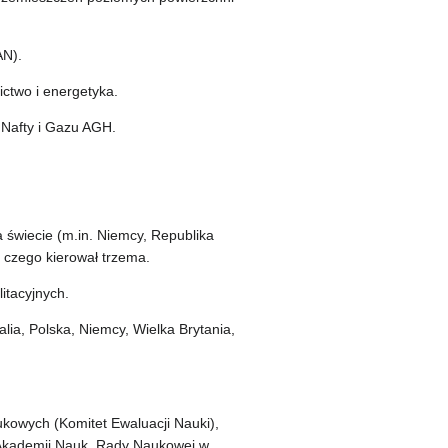
AN).
ictwo i energetyka.
 Nafty i Gazu AGH.
 świecie (m.in. Niemcy, Republika
 czego kierował trzema.
itacyjnych.
ia, Polska, Niemcy, Wielka Brytania,
kowych (Komitet Ewaluacji Nauki),
j Akademii Nauk, Rady Naukowej w