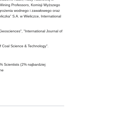
Mining Professors, Komisji Wyższego
agrożenia wodnego i zawałowego oraz
iczka” S.A. w Wieliczce, International
osciences", "International Journal of
of Coal Science & Technology".
% Scientists (2% najbardziej
zne