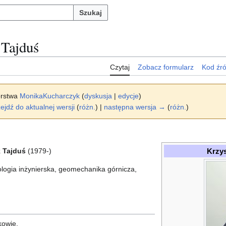
Szukaj
 Tajduś
Czytaj
Zobacz formularz
Kod źr
orstwa
MonikaKucharczyk
(
dyskusja
|
edycje
)
ejdź do aktualnej wersji
(
różn.
) |
następna wersja →
(
różn.
)
Krzys
k Tajduś
(1979-)
eologia inżynierska, geomechanika górnicza,
kowie.