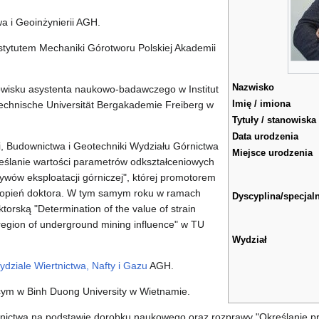
a i Geoinżynierii AGH.
tytutem Mechaniki Górotworu Polskiej Akademii
Nazwisko
wisku asystenta naukowo-badawczego w Institut
Imię / imiona
chnische Universität Bergakademie Freiberg w
Tytuły / stanowiska
Data urodzenia
 Budownictwa i Geotechniki Wydziału Górnictwa
Miejsce urodzenia
reślanie wartości parametrów odkształceniowych
ywów eksploatacji górniczej", której promotorem
stopień doktora. W tym samym roku w ramach
Dyscyplina/specjal
orską "Determination of the value of strain
 region of underground mining influence" w TU
Wydział
dziale Wiertnictwa, Nafty i Gazu
AGH.
cym w Binh Duong University w Wietnamie.
nictwa na podstawie dorobku naukowego oraz rozprawy "Określanie p