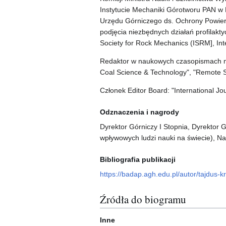
Instytucie Mechaniki Górotworu PAN w 
Urzędu Górniczego ds. Ochrony Powier
podjęcia niezbędnych działań profilakt
Society for Rock Mechanics (ISRM], Int
Redaktor w naukowych czasopismach mię
Coal Science & Technology", "Remote S
Członek Editor Board: "International Jo
Odznaczenia i nagrody
Dyrektor Górniczy I Stopnia, Dyrektor 
wpływowych ludzi nauki na świecie), N
Bibliografia publikacji
https://badap.agh.edu.pl/autor/tajdus-
Źródła do biogramu
Inne