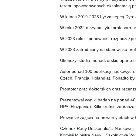
terenu spowodowanych eksploatacją pod
W latach 2019-2023 był zastępcą Dyrek
W roku 2022 otrzymał tytuł profesora na
W 2023 roku - ponownie - rozpoczął pra
W 2023 zatrudniony na stanowisku pro
Ukończył studia menadżerskie oparte n
Autor ponad 100 publikacji naukowych.
Czech, Francja, Holandia). Ponadto by
Promotor prac doktorskich oraz recenzen
Prezentował wyniki badań na ponad 40 
RPA, Hiszpania). Kilkukrotnie zaprasza
Prowadził zajęcia na uniwersytetach w
Członek Rady Doskonałości Naukowej, 
Komisji Ministra Nauki i Szkolnictwa 