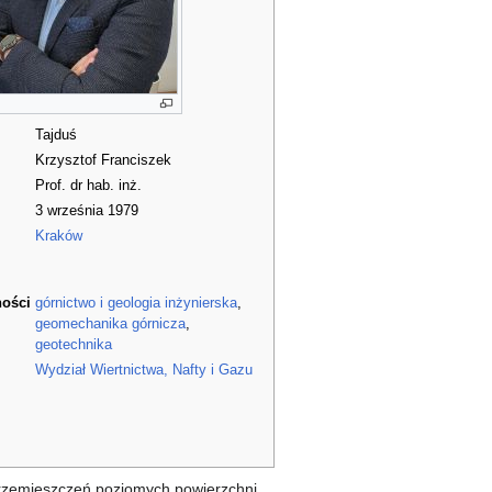
Tajduś
Krzysztof Franciszek
Prof. dr hab. inż.
3 września 1979
Kraków
ności
górnictwo i geologia inżynierska
,
geomechanika górnicza
,
geotechnika
Wydział Wiertnictwa, Nafty i Gazu
rzemieszczeń poziomych powierzchni