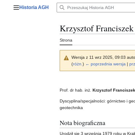
Przejdź
Historia AGH
do
Menu główne
zawartości
Krzysztof Franciszek
Strona
Wersja z 11 wrz 2025, 09:03 aut
(
różn.
)
← poprzednia wersja
|
prz
Prof. dr hab. inż.
Krzysztof Francisze
Dyscyplina/specjalności: górnictwo i g
geotechnika
Nota biograficzna
Urodził się 3 września 1979 roku w Kra