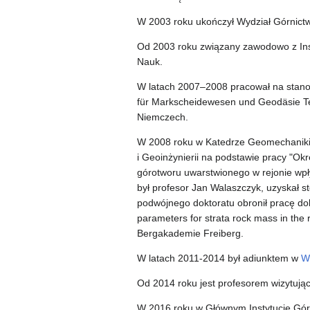
W 2003 roku ukończył Wydział Górnictw
Od 2003 roku związany zawodowo z Ins
Nauk.
W latach 2007–2008 pracował na stano
für Markscheidewesen und Geodäsie Te
Niemczech.
W 2008 roku w Katedrze Geomechaniki,
i Geoinżynierii na podstawie pracy "Ok
górotworu uwarstwionego w rejonie wpł
był profesor Jan Walaszczyk, uzyskał 
podwójnego doktoratu obronił pracę dokt
parameters for strata rock mass in the
Bergakademie Freiberg.
W latach 2011-2014 był adiunktem w
Wy
Od 2014 roku jest profesorem wizytują
W 2016 roku w Głównym Instytucie Gór