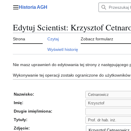
Przejdź
Historia AGH
do
Menu główne
zawartości
Edytuj Scientist: Krzysztof Cetnar
Strona
Czytaj
Zobacz formularz
Wyświetl historię
Nie masz uprawnień do edytowania tej strony z następującego
Wykonywanie tej operacji zostało ograniczone do użytkowników
Nazwisko:
Imię:
Drugie imię/imiona:
Tytuły:
Zdjęcie: