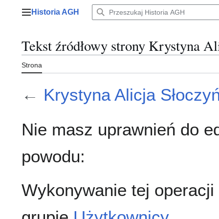
Przejdź
Historia AGH
do
Menu główne
zawartości
Tekst źródłowy strony Krystyna Al
Strona
←
Krystyna Alicja Słoczy
Nie masz uprawnień do ed
powodu:
Wykonywanie tej operacji
grupie
Użytkownicy
.