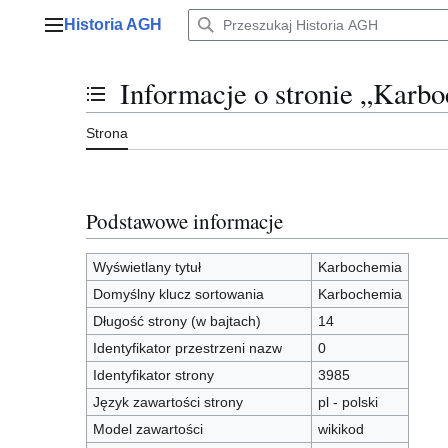
Przejdź
Historia AGH
do
Menu główne
zawartości
Informacje o stronie „Karb
Przełącz stan spisu treści
Strona
Podstawowe informacje
Wyświetlany tytuł
Karbochemia
Domyślny klucz sortowania
Karbochemia
Długość strony (w bajtach)
14
Identyfikator przestrzeni nazw
0
Identyfikator strony
3985
Język zawartości strony
pl - polski
Model zawartości
wikikod