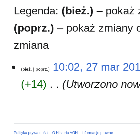
Legenda:
(bież.)
– pokaż z
(poprz.)
– pokaż zmiany o
zmiana
2
10:02, 27 mar 20
bież.
poprz.
7
m
+14
Utworzono nową
a
r
2
0
1
7
Polityka prywatności
O Historia AGH
Informacje prawne