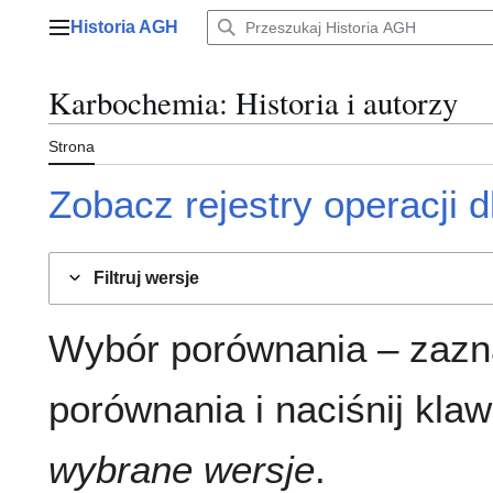
Przejdź
Historia AGH
do
Menu główne
zawartości
Karbochemia
: Historia i autorzy
Strona
Zobacz rejestry operacji dl
Filtruj wersje
Wybór porównania – zazn
porównania i naciśnij klaw
wybrane wersje
.