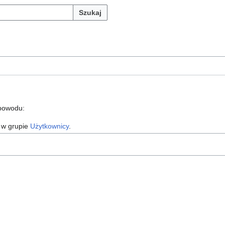
Szukaj
 powodu:
 w grupie
Użytkownicy
.