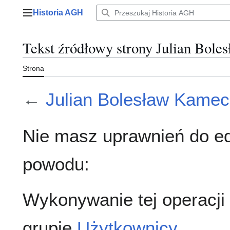
Przejdź
Historia AGH
do
Menu główne
zawartości
Tekst źródłowy strony Julian Bol
Strona
←
Julian Bolesław Kamec
Nie masz uprawnień do ed
powodu:
Wykonywanie tej operacji
grupie
Użytkownicy
.