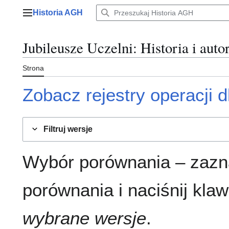
Przejdź
Historia AGH
do
Menu główne
zawartości
Jubileusze Uczelni
: Historia i auto
Strona
Zobacz rejestry operacji dl
Filtruj wersje
Wybór porównania – zazn
porównania i naciśnij klaw
wybrane wersje
.