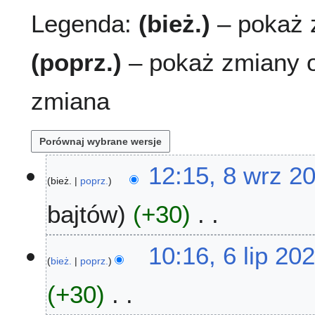
Legenda:
(bież.)
– pokaż z
(poprz.)
– pokaż zmiany o
zmiana
8
12:15, 8 wrz 2
bież.
poprz.
w
r
bajtów
+30
z
2
N
0
6
10:16, 6 lip 20
i
2
bież.
poprz.
l
e
2
i
+30
p
p
o
2