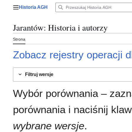
Przejdź
Historia AGH
do
Menu główne
zawartości
Jarantów
: Historia i autorzy
Strona
Zobacz rejestry operacji dl
Filtruj wersje
Wybór porównania – zazn
porównania i naciśnij klaw
wybrane wersje
.