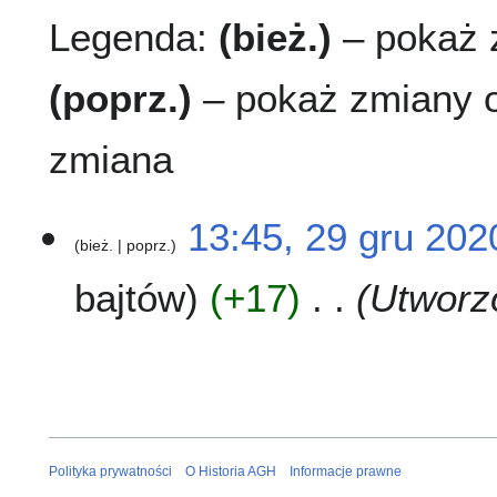
Legenda:
(bież.)
– pokaż z
(poprz.)
– pokaż zmiany o
zmiana
2
13:45, 29 gru 202
bież.
poprz.
9
g
bajtów
+17
Utworz
r
u
2
0
2
0
Polityka prywatności
O Historia AGH
Informacje prawne