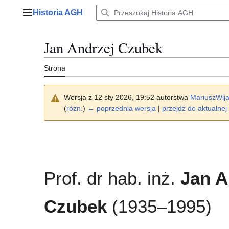
Przejdź
Historia AGH
do
Menu główne
zawartości
Jan Andrzej Czubek
Strona
Wersja z 12 sty 2026, 19:52 autorstwa
MariuszWij
(
różn.
)
← poprzednia wersja
|
przejdź do aktualnej 
Prof. dr hab. inż.
Jan A
Czubek
(1935–1995)