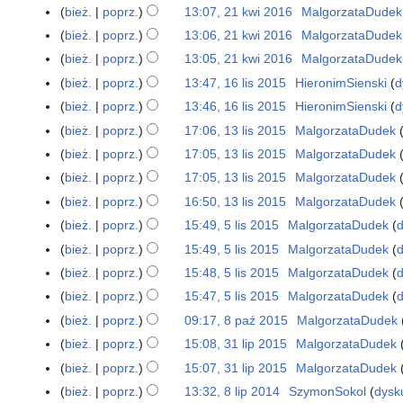
i
s
n
6
i
a
bież.
poprz.
13:07, 21 kwi 2016
MalgorzataDudek
2
p
i
p
o
e
u
c
s
n
1
i
a
bież.
poprz.
13:06, 21 kwi 2016
MalgorzataDudek
o
p
p
z
z
u
k
s
n
d
i
bież.
poprz.
13:05, 21 kwi 2016
MalgorzataDudek
o
m
e
z
w
u
a
s
d
bież.
poprz.
13:47, 16 lis 2015
HieronimSienski
d
1
i
2
m
i
z
n
u
N
a
6
a
bież.
poprz.
13:46, 16 lis 2015
HieronimSienski
d
0
i
2
m
o
z
i
n
l
N
n
1
a
bież.
poprz.
17:06, 13 lis 2015
MalgorzataDudek
1
0
i
o
m
e
o
i
i
6
n
3
1
a
bież.
poprz.
17:05, 13 lis 2015
MalgorzataDudek
p
i
p
o
s
e
l
6
n
i
a
bież.
poprz.
17:05, 13 lis 2015
MalgorzataDudek
o
p
2
p
i
s
n
d
i
bież.
poprz.
16:50, 13 lis 2015
MalgorzataDudek
0
o
s
u
N
a
s
1
d
bież.
poprz.
15:49, 5 lis 2015
MalgorzataDudek
d
5
2
z
i
n
u
5
a
l
bież.
poprz.
15:49, 5 lis 2015
MalgorzataDudek
d
0
m
e
o
z
n
i
1
bież.
poprz.
15:48, 5 lis 2015
MalgorzataDudek
d
i
p
o
m
o
s
5
a
bież.
poprz.
15:47, 5 lis 2015
MalgorzataDudek
d
o
p
i
o
2
n
d
i
a
bież.
poprz.
09:17, 8 paź 2015
MalgorzataDudek
8
p
0
N
a
s
n
p
i
bież.
poprz.
15:08, 31 lip 2015
MalgorzataDudek
3
1
i
n
u
a
N
s
1
5
bież.
poprz.
15:07, 31 lip 2015
MalgorzataDudek
e
o
z
ź
i
u
l
N
bież.
poprz.
13:32, 8 lip 2014
SzymonSokol
dysk
8
p
o
m
2
e
z