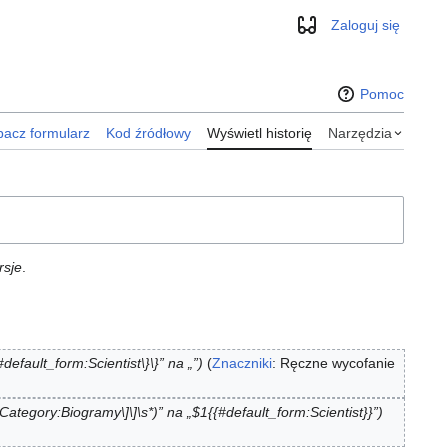
Zaloguj się
Wygląd
Pomoc
acz formularz
Kod źródłowy
Wyświetl historię
Narzędzia
rsje
.
default_form:Scientist\}\}” na „”
Znaczniki
:
Ręczne wycofanie
Category:Biogramy\]\]\s*)” na „$1{{#default_form:Scientist}}”