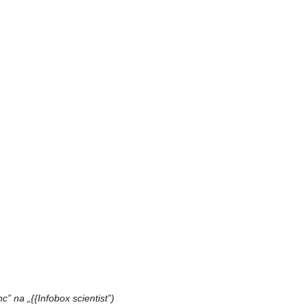
c” na „{{Infobox scientist”