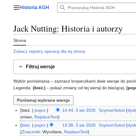
Przejdź
Historia AGH
do
Menu główne
zawartości
Jack Nutting
: Historia i autorzy
Strona
Zobacz rejestry operacji dla tej strony
Filtruj wersje
Wybór porównania – zaznacz kropeczkami dwie wersje do porównan
Legenda:
(bież.)
– pokaż zmiany od tej wersji do bieżącej,
(pop
bież.
poprz.
14:44, 3 sie 2026
SzymonSokol
dysk
3
zmian
ReplaceText
s
i
bież.
poprz.
13:38, 3 sie 2026
SzymonSokol
dysk
e
Znaczniki
:
Wycofane
ReplaceText