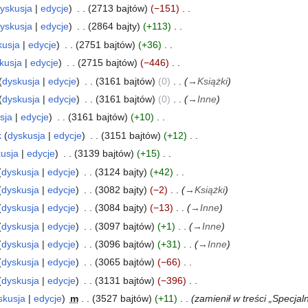
yskusja
edycje
2713 bajtów
−151
yskusja
edycje
2864 bajty
+113
kusja
edycje
2751 bajtów
+36
kusja
edycje
2715 bajtów
−446
dyskusja
edycje
3161 bajtów
0
→
Książki
dyskusja
edycje
3161 bajtów
0
→
Inne
sja
edycje
3161 bajtów
+10
k
dyskusja
edycje
3151 bajtów
+12
usja
edycje
3139 bajtów
+15
dyskusja
edycje
3124 bajty
+42
dyskusja
edycje
3082 bajty
−2
→
Książki
dyskusja
edycje
3084 bajty
−13
→
Inne
dyskusja
edycje
3097 bajtów
+1
→
Inne
dyskusja
edycje
3096 bajtów
+31
→
Inne
dyskusja
edycje
3065 bajtów
−66
dyskusja
edycje
3131 bajtów
−396
skusja
edycje
m
3527 bajtów
+11
zamienił w treści „Specjal