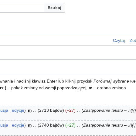
Szukaj
Czytaj
Zob
ia i naciśnij klawisz Enter lub kliknij przycisk
Porównaj wybrane we
rz.)
– pokaż zmiany od wersji poprzedzającej,
m
– drobna zmiana
usja
edycje
m
2713 bajtów
−27
Zastępowanie tekstu – „\{\{#
usja
edycje
m
2740 bajtów
+27
Zastępowanie tekstu – „(\[\[