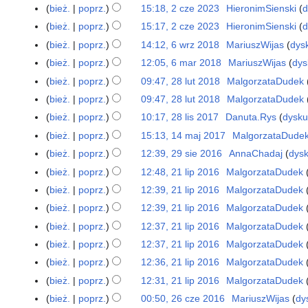
2
bież.
poprz.
15:18, 2 cze 2023
HieronimSienski
d
2
0
N
c
bież.
poprz.
15:17, 2 cze 2023
HieronimSienski
d
2
i
z
N
bież.
poprz.
14:12, 6 wrz 2018
MariuszWijas
dys
6
6
e
e
i
N
w
bież.
poprz.
12:05, 6 mar 2018
MariuszWijas
dys
6
p
2
e
i
r
N
m
bież.
poprz.
09:47, 28 lut 2018
MalgorzataDudek
2
o
0
p
e
z
i
a
8
d
bież.
poprz.
09:47, 28 lut 2018
MalgorzataDudek
2
o
p
2
e
r
l
a
3
d
bież.
poprz.
10:17, 28 lis 2017
Danuta.Rys
dysku
2
o
0
p
2
u
n
N
a
8
d
bież.
poprz.
15:13, 14 maj 2017
MalgorzataDude
1
1
o
0
t
o
i
n
l
N
a
4
8
d
bież.
poprz.
12:39, 29 sie 2016
AnnaChadaj
dysk
2
1
2
o
e
o
i
i
n
m
N
a
9
8
bież.
poprz.
12:48, 21 lip 2016
MalgorzataDudek
2
0
p
p
o
s
e
o
a
i
n
s
N
1
1
i
bież.
poprz.
12:39, 21 lip 2016
MalgorzataDudek
o
p
2
p
o
j
e
o
i
i
l
8
s
d
i
bież.
poprz.
12:39, 21 lip 2016
MalgorzataDudek
0
o
p
2
p
o
e
e
i
u
a
s
1
d
i
bież.
poprz.
12:37, 21 lip 2016
MalgorzataDudek
0
o
p
2
p
p
z
n
u
7
a
s
1
d
i
bież.
poprz.
12:37, 21 lip 2016
MalgorzataDudek
0
o
2
m
o
z
n
u
7
a
s
1
d
bież.
poprz.
12:36, 21 lip 2016
MalgorzataDudek
0
i
o
m
o
z
n
u
6
N
a
1
a
bież.
poprz.
12:31, 21 lip 2016
MalgorzataDudek
p
i
o
m
o
z
i
n
6
N
n
i
a
bież.
poprz.
00:50, 26 cze 2016
MariuszWijas
dy
2
p
i
o
m
e
o