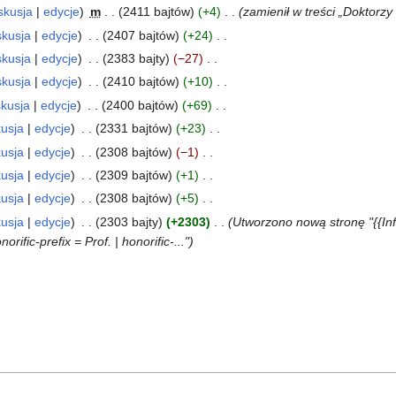
skusja
edycje
m
2411 bajtów
+4
zamienił w treści „Doktorz
skusja
edycje
2407 bajtów
+24
skusja
edycje
2383 bajty
−27
skusja
edycje
2410 bajtów
+10
kusja
edycje
2400 bajtów
+69
usja
edycje
2331 bajtów
+23
usja
edycje
2308 bajtów
−1
usja
edycje
2309 bajtów
+1
usja
edycje
2308 bajtów
+5
usja
edycje
2303 bajty
+2303
Utworzono nową stronę "{{Info
ific-prefix = Prof. | honorific-..."