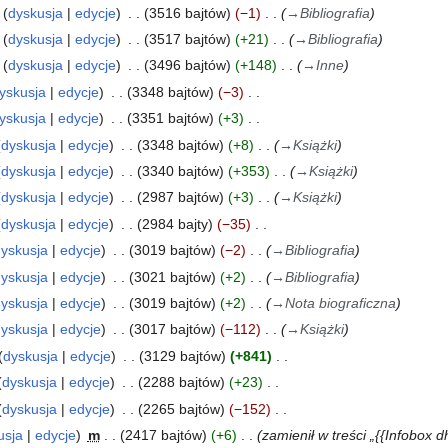
dyskusja
edycje
3516 bajtów
−1
→
Bibliografia
dyskusja
edycje
3517 bajtów
+21
→
Bibliografia
dyskusja
edycje
3496 bajtów
+148
→
Inne
yskusja
edycje
3348 bajtów
−3
yskusja
edycje
3351 bajtów
+3
dyskusja
edycje
3348 bajtów
+8
→
Książki
dyskusja
edycje
3340 bajtów
+353
→
Książki
dyskusja
edycje
2987 bajtów
+3
→
Książki
dyskusja
edycje
2984 bajty
−35
yskusja
edycje
3019 bajtów
−2
→
Bibliografia
yskusja
edycje
3021 bajtów
+2
→
Bibliografia
yskusja
edycje
3019 bajtów
+2
→
Nota biograficzna
yskusja
edycje
3017 bajtów
−112
→
Książki
dyskusja
edycje
3129 bajtów
+841
dyskusja
edycje
2288 bajtów
+23
dyskusja
edycje
2265 bajtów
−152
usja
edycje
m
2417 bajtów
+6
zamienił w treści „{{Infobox dh