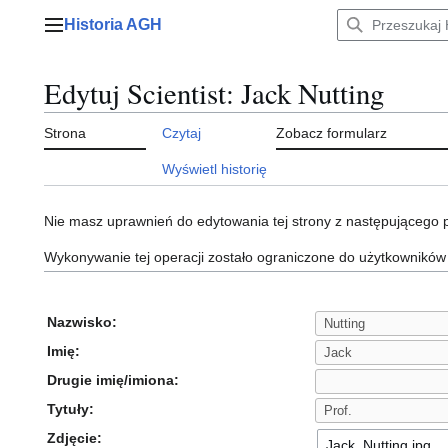
Przejdź
Historia AGH
do
Menu główne
zawartości
Edytuj Scientist: Jack Nutting
Strona
Czytaj
Zobacz formularz
Wyświetl historię
Nie masz uprawnień do edytowania tej strony z następującego
Wykonywanie tej operacji zostało ograniczone do użytkowników
Nazwisko:
Imię:
Drugie imię/imiona:
Tytuły:
Zdjęcie: