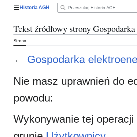
Przejdź
Historia AGH
do
Menu główne
zawartości
Tekst źródłowy strony Gospodarka 
Strona
←
Gospodarka elektroen
Nie masz uprawnień do ed
powodu:
Wykonywanie tej operacji
grupie
Użytkownicy
.