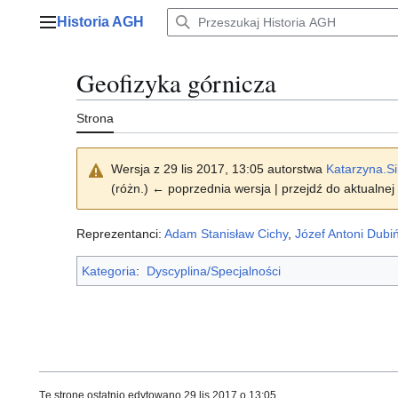
Przejdź
Historia AGH
do
Menu główne
zawartości
Geofizyka górnicza
Strona
Wersja z 29 lis 2017, 13:05 autorstwa
Katarzyna.S
(różn.) ← poprzednia wersja | przejdź do aktualnej 
Reprezentanci:
Adam Stanisław Cichy
,
Józef Antoni Dubiń
Kategoria
:
Dyscyplina/Specjalności
Tę stronę ostatnio edytowano 29 lis 2017 o 13:05.