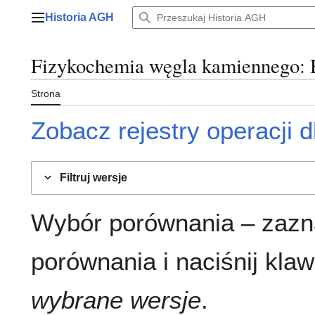
Przejdź
Historia AGH
do
Menu główne
zawartości
Fizykochemia węgla kamiennego
: 
Strona
Zobacz rejestry operacji dl
Filtruj wersje
Wybór porównania – zazn
porównania i naciśnij klaw
wybrane wersje
.