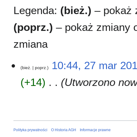
Legenda:
(bież.)
– pokaż z
(poprz.)
– pokaż zmiany o
zmiana
2
10:44, 27 mar 20
bież.
poprz.
7
m
+14
Utworzono nową
a
r
2
0
1
7
Polityka prywatności
O Historia AGH
Informacje prawne