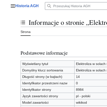
Przejdź
Historia AGH
do
Menu główne
zawartości
Informacje o stronie „Elektr
Przełącz stan spisu treści
Strona
Podstawowe informacje
Wyświetlany tytuł
Elektroliza w solach
Domyślny klucz sortowania
Elektroliza w solach
Długość strony (w bajtach)
14
Identyfikator przestrzeni nazw
0
Identyfikator strony
8984
Język zawartości strony
pl - polski
Model zawartości
wikikod