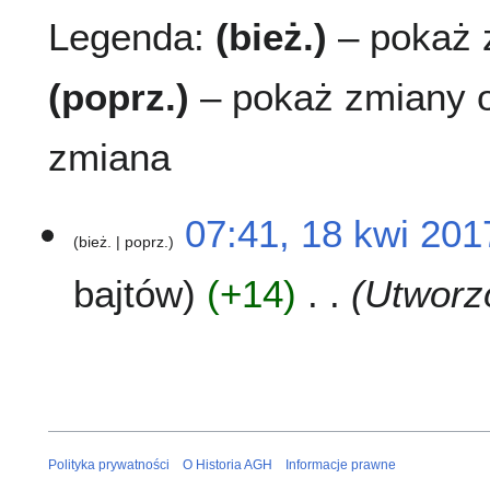
Legenda:
(bież.)
– pokaż z
(poprz.)
– pokaż zmiany o
zmiana
1
07:41, 18 kwi 201
bież.
poprz.
8
k
bajtów
+14
Utworzo
w
i
2
0
1
7
Polityka prywatności
O Historia AGH
Informacje prawne