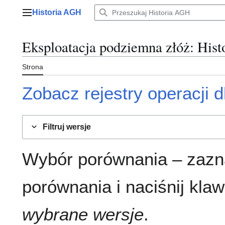
Przejdź
Historia AGH
do
Menu główne
zawartości
Eksploatacja podziemna złóż
: Hist
Strona
Zobacz rejestry operacji dl
Filtruj wersje
Wybór porównania – zazn
porównania i naciśnij klaw
wybrane wersje
.