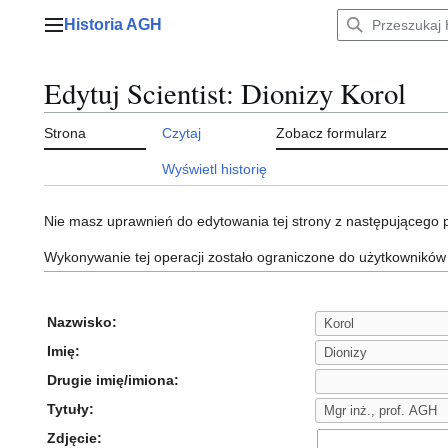
Przejdź
Historia AGH
do
Menu główne
zawartości
Edytuj Scientist: Dionizy Korol
Strona
Czytaj
Zobacz formularz
Wyświetl historię
Nie masz uprawnień do edytowania tej strony z następującego
Wykonywanie tej operacji zostało ograniczone do użytkowników
Nazwisko:
Imię:
Drugie imię/imiona:
Tytuły:
Zdjęcie: