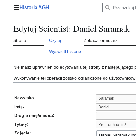
Przejdź
Historia AGH
do
Menu główne
zawartości
Edytuj Scientist: Daniel Saramak
Strona
Czytaj
Zobacz formularz
Wyświetl historię
Nie masz uprawnień do edytowania tej strony z następującego
Wykonywanie tej operacji zostało ograniczone do użytkowników
Nazwisko:
Imię:
Drugie imię/imiona:
Tytuły:
Zdjęcie: