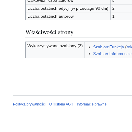
Całkowita liczba autorów
5
Liczba ostatnich edycji (w przeciągu 90 dni)
2
Liczba ostatnich autorów
1
Właściwości strony
Wykorzystywane szablony (2)
Szablon:Funkcja
(
te
Szablon:Infobox scien
Polityka prywatności
O Historia AGH
Informacje prawne