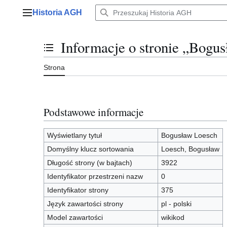
Przejdź
Historia AGH
do
Menu główne
zawartości
Informacje o stronie „Bogu
Przełącz stan spisu treści
Strona
Podstawowe informacje
Wyświetlany tytuł
Bogusław Loesch
Domyślny klucz sortowania
Loesch, Bogusław
Długość strony (w bajtach)
3922
Identyfikator przestrzeni nazw
0
Identyfikator strony
375
Język zawartości strony
pl - polski
Model zawartości
wikikod