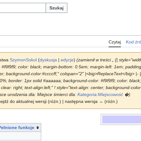
Szukaj
Czytaj
Kod źr
rstwa
SzymonSokol
(
dyskusja
|
edycje
)
(zamienił w treści „ {| style="wi
f9f9f9; color: black; margin-bottom: 0.5em; margin-left: 1em; padding: 0.
center; background-color:#ccccff;" colspan="2" |<big>ReplaceText</big> |- 
 90%; border: 1px solid #aaaaaa; background-color: #f9f9f9; color: black
clear: right; text-align:left;" ! style="text-align: center; background-colo
sce urodzenia dla: Miejsce śmierci dla:
Kategoria:Miejscowość
�)
zejdź do aktualnej wersji (różn.) | następna wersja → (różn.)
Pelnione funkcje