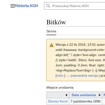
Przejdź
Historia AGH
do
Menu główne
zawartości
Bitków
Strona
Wersja z 22 lis 2016, 13:01 auto
solid #aaaaaa; background-color: #
align:left;" ! style="text-align: 
{| style="width: 30em; font-size:
1em; padding: 0.2em; float: right; 
<big>ReplaceText</big> |- |} Miej
(
różn.
)
← poprzednia wersja
| pr
Miejsce urodzenia:
Data urodzenia
Dionizy Korol
7 października 1896