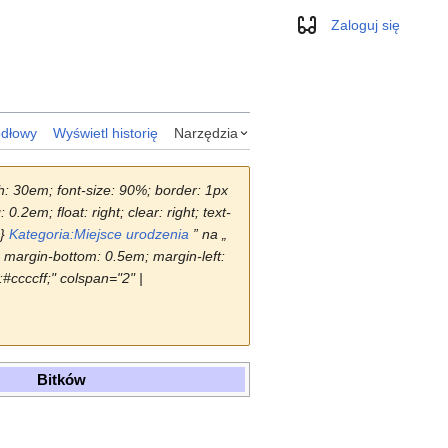
Zaloguj się
Wygląd
ódłowy
Wyświetl historię
Narzędzia
dth: 30em; font-size: 90%; border: 1px
2em; float: right; clear: right; text-
|}
Kategoria:Miejsce urodzenia
” na „
; margin-bottom: 0.5em; margin-left:
r:#ccccff;" colspan="2" |
Bitków