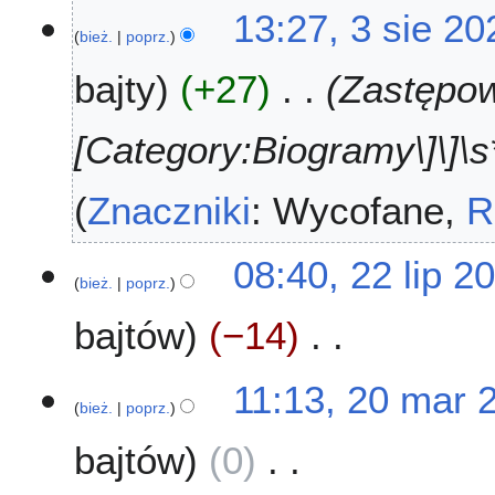
13:27, 3 sie 20
bież.
poprz.
bajty
+27
Zastępowa
[Category:Biogramy\]\]\s*
Znaczniki
:
Wycofane
R
2
08:40, 22 lip 2
bież.
poprz.
2
l
bajtów
−14
i
p
N
2
2
11:13, 20 mar 
i
0
bież.
poprz.
0
e
2
m
bajtów
0
p
6
a
o
r