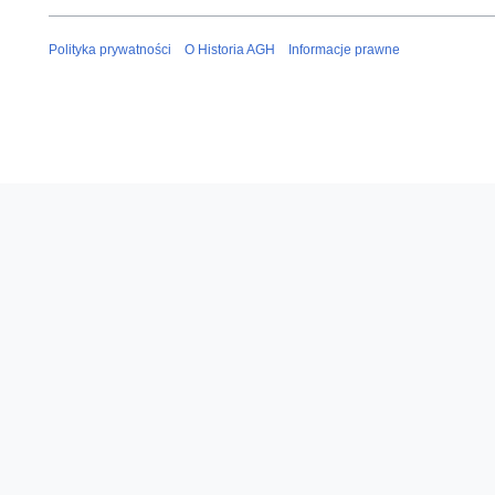
n
Polityka prywatności
O Historia AGH
Informacje prawne