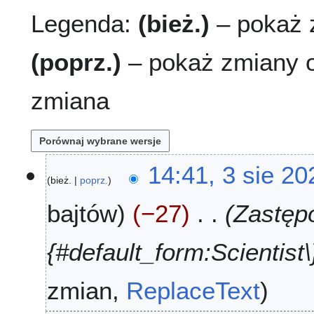
Legenda:
(bież.)
– pokaż z
(poprz.)
– pokaż zmiany o
zmiana
3
14:41, 3 sie 20
bież.
poprz.
s
i
bajtów
−27
Zastępo
e
2
0
{#default_form:Scientist\}
2
6
zmian
ReplaceText