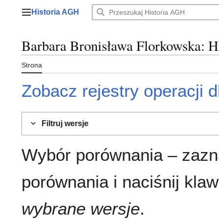
Przejdź
Historia AGH
do
Menu główne
zawartości
Barbara Bronisława Florkowska
: H
Strona
Zobacz rejestry operacji dl
Filtruj wersje
Wybór porównania – zazn
porównania i naciśnij klaw
wybrane wersje
.