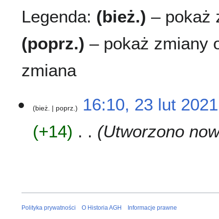
Legenda:
(bież.)
– pokaż z
(poprz.)
– pokaż zmiany o
zmiana
2
16:10, 23 lut 2021
bież.
poprz.
3
l
+14
Utworzono nową
u
t
2
0
2
1
Polityka prywatności
O Historia AGH
Informacje prawne