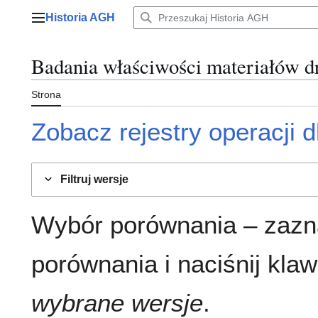
Przejdź
Historia AGH
do
Menu główne
zawartości
Badania właściwości materiałów d
Strona
Zobacz rejestry operacji dl
Filtruj wersje
Wybór porównania – zazn
porównania i naciśnij klaw
wybrane wersje
.