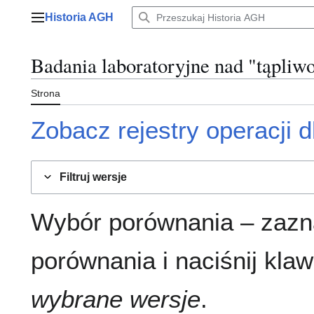
Przejdź
Historia AGH
do
Menu główne
zawartości
Badania laboratoryjne nad "tąpliwo
Strona
Zobacz rejestry operacji dl
Filtruj wersje
Wybór porównania – zazn
porównania i naciśnij klaw
wybrane wersje
.