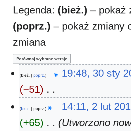
Legenda:
(bież.)
– pokaż z
(poprz.)
– pokaż zmiany o
zmiana
3
19:48, 30 sty 
bież.
poprz.
0
s
−51
t
y
N
2
2
14:11, 2 lut 20
i
0
bież.
poprz.
l
e
2
u
+65
Utworzono nową
p
3
t
o
2