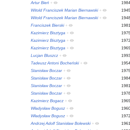
Artur Bień
+
198
Witold Franciszek Marian Biernawski
+
194
Witold Franciszek Marian Biernawski
+
194
Franciszek Bierski
+
198
Kazimierz Bisztyga
+
197
Kazimierz Bisztyga
+
197
Kazimierz Bisztyga
+
196
Lucjan Bluszcz
+
199
Tadeusz Antoni Bocheński
+
195
Stanisław Boczar
+
197
Stanisław Boczar
+
198
Stanisław Boczar
+
198
Stanisław Boczar
+
197
Kazimierz Bogacz
+
196
Władysław Bogusz
+
196
Władysław Bogusz
+
197
Andrzej Adolf Stanisław Bolewski
+
196