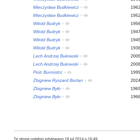
Mieczysław Budkiewicz
+
196
Mieczysław Budkiewicz
+
195
Witold Budryk
+
195
Witold Budryk
+
194
Witold Budryk
+
194
Witold Budryk
+
193
Lech Andrzej Bukowski
+
200
Lech Andrzej Bukowski
+
200
Piotr Burmistrz
+
199
Zbigniew Ryszard Burtan
+
202
Zbigniew Było
+
196
Zbigniew Było
+
196
Tę stronę ostatnio edytowano 18 lut 2014 o 16:49.