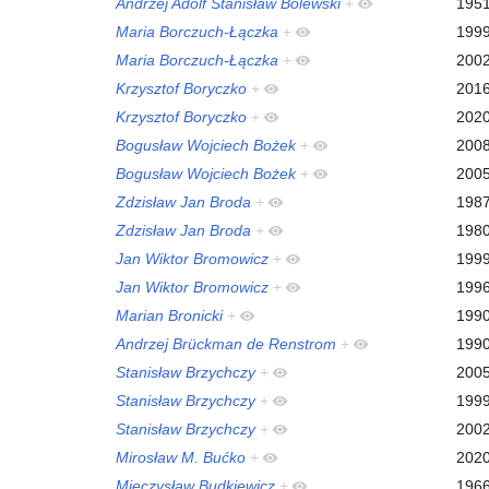
Andrzej Adolf Stanisław Bolewski
+
195
Maria Borczuch-Łączka
+
199
Maria Borczuch-Łączka
+
200
Krzysztof Boryczko
+
201
Krzysztof Boryczko
+
202
Bogusław Wojciech Bożek
+
200
Bogusław Wojciech Bożek
+
200
Zdzisław Jan Broda
+
198
Zdzisław Jan Broda
+
198
Jan Wiktor Bromowicz
+
199
Jan Wiktor Bromowicz
+
199
Marian Bronicki
+
199
Andrzej Brückman de Renstrom
+
199
Stanisław Brzychczy
+
200
Stanisław Brzychczy
+
199
Stanisław Brzychczy
+
200
Mirosław M. Bućko
+
202
Mieczysław Budkiewicz
+
196