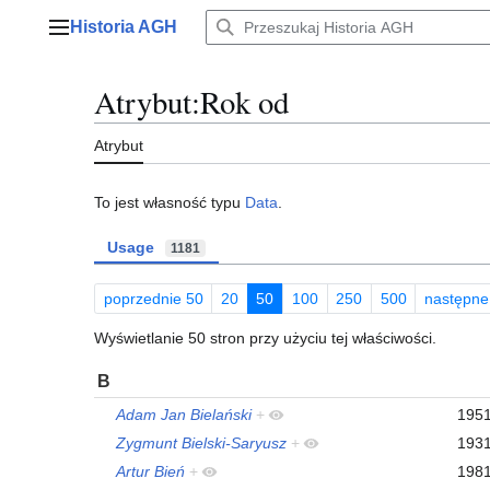
Przejdź
Historia AGH
do
Menu główne
zawartości
Atrybut:Rok od
Atrybut
To jest własność typu
Data
.
Usage
1181
poprzednie 50
20
50
100
250
500
następne
Wyświetlanie 50 stron przy użyciu tej właściwości.
B
Adam Jan Bielański
+
195
Zygmunt Bielski-Saryusz
+
193
Artur Bień
+
198