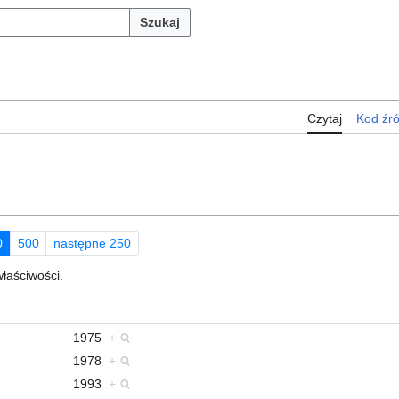
Szukaj
Czytaj
Kod źr
0
500
następne 250
właściwości.
1975
+
1978
+
1993
+