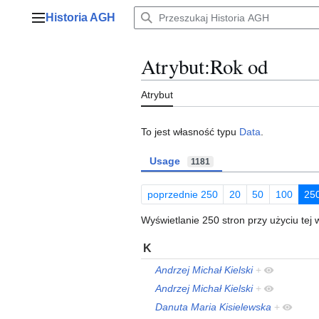
Przejdź
Historia AGH
do
Menu główne
zawartości
Atrybut:Rok od
Atrybut
To jest własność typu
Data
.
Usage
1181
poprzednie 250
20
50
100
25
Wyświetlanie 250 stron przy użyciu tej 
K
Andrzej Michał Kielski
+
Andrzej Michał Kielski
+
Danuta Maria Kisielewska
+