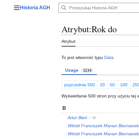
Przejdź
Historia AGH
do
Menu główne
zawartości
Atrybut:Rok do
Atrybut
To jest własność typu
Data
.
Usage
1134
poprzednie 500
20
50
100
25
Wyświetlanie 500 stron przy użyciu tej 
B
Artur Bień
+
Witold Franciszek Marian Biernawsk
Witold Franciszek Marian Biernawsk