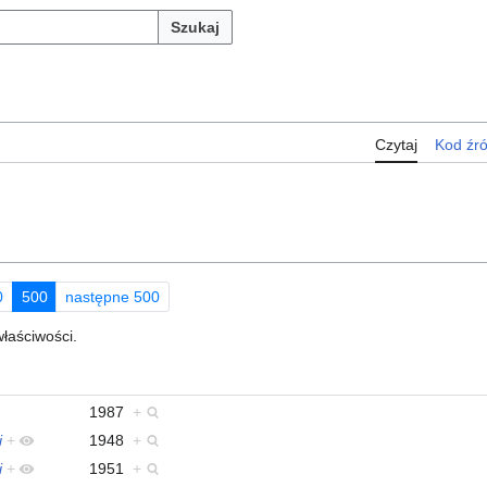
Szukaj
Czytaj
Kod źr
0
500
następne 500
właściwości.
1987
+
i
+
1948
+
i
+
1951
+