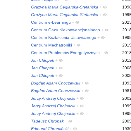
Grażyna Maria Ceglarska-Stefańska
+
199
Grażyna Maria Ceglarska-Stefańska
+
199
Centrum e-Learningu
+
202
Centrum Gazu Niekonwencjonalnego
+
201
Centrum Kształcenia Ustawicznego
+
199
Centrum Mechatroniki
+
201
Centrum Problemów Energetycznych
+
201
Jan Chłopek
+
201
Jan Chłopek
+
200
Jan Chłopek
+
200
Bogdan Adam Choczewski
+
199
Bogdan Adam Choczewski
+
198
Jerzy Andrzej Chojnacki
+
200
Jerzy Andrzej Chojnacki
+
199
Jerzy Andrzej Chojnacki
+
199
Tadeusz Chrobak
+
200
Edmund Chromiński
+
193