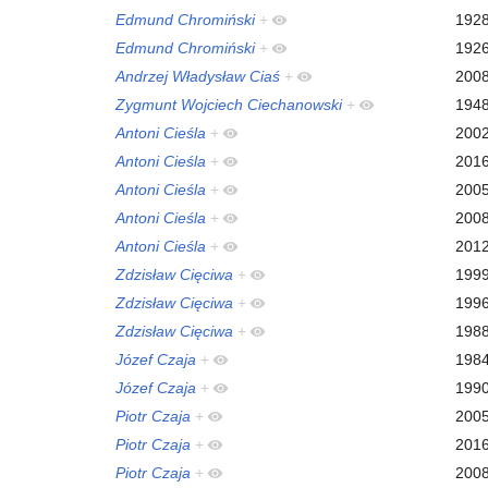
Edmund Chromiński
+
192
Edmund Chromiński
+
192
Andrzej Władysław Ciaś
+
200
Zygmunt Wojciech Ciechanowski
+
194
Antoni Cieśla
+
200
Antoni Cieśla
+
201
Antoni Cieśla
+
200
Antoni Cieśla
+
200
Antoni Cieśla
+
201
Zdzisław Cięciwa
+
199
Zdzisław Cięciwa
+
199
Zdzisław Cięciwa
+
198
Józef Czaja
+
198
Józef Czaja
+
199
Piotr Czaja
+
200
Piotr Czaja
+
201
Piotr Czaja
+
200