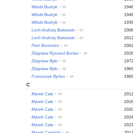
Witold Budryk
+
194
Witold Budryk
+
194
Witold Budryk
+
193
Lech Andrzej Bukowski
+
200
Lech Andrzej Bukowski
+
201
Piotr Burmistrz
+
200
Zbigniew Ryszard Burtan
+
202
Zbigniew Było
+
197
Zbigniew Było
+
196
Franciszek Byrtus
+
196
C
Marek Cała
+
201
Marek Cała
+
201
Marek Cała
+
202
Marek Cała
+
202
Marek Cała
+
202
Marek Capiński
+
201