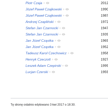
Piotr Czaja
+
201
Józef Paweł Czajkowski
+
199
Józef Paweł Czajkowski
+
198
Andrzej Czapliński
+
197
Stefan Jan Czarnocki
+
194
Stefan Jan Czarnocki
+
193
Jan Józef Cząstka
+
196
Jan Józef Cząstka
+
195
Tadeusz Karol Czechowicz
+
195
Henryk Czeczott
+
192
Leszek Adam Czepirski
+
199
Lucjan Czerski
+
195
Tę stronę ostatnio edytowano 3 kwi 2017 o 18:30.