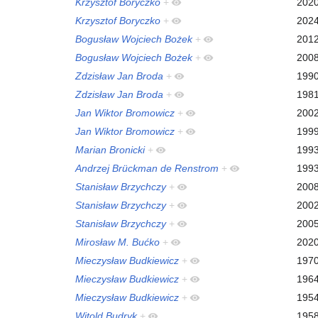
Krzysztof Boryczko
+
202
Krzysztof Boryczko
+
202
Bogusław Wojciech Bożek
+
201
Bogusław Wojciech Bożek
+
200
Zdzisław Jan Broda
+
199
Zdzisław Jan Broda
+
198
Jan Wiktor Bromowicz
+
200
Jan Wiktor Bromowicz
+
199
Marian Bronicki
+
199
Andrzej Brückman de Renstrom
+
199
Stanisław Brzychczy
+
200
Stanisław Brzychczy
+
200
Stanisław Brzychczy
+
200
Mirosław M. Bućko
+
202
Mieczysław Budkiewicz
+
197
Mieczysław Budkiewicz
+
196
Mieczysław Budkiewicz
+
195
Witold Budryk
+
195