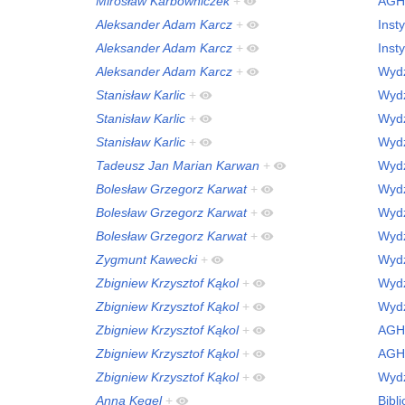
Mirosław Karbowniczek
+
AGH
Aleksander Adam Karcz
+
Inst
Aleksander Adam Karcz
+
Inst
Aleksander Adam Karcz
+
Wydz
Stanisław Karlic
+
Wydz
Stanisław Karlic
+
Wydz
Stanisław Karlic
+
Wydz
Tadeusz Jan Marian Karwan
+
Wydz
Bolesław Grzegorz Karwat
+
Wydz
Bolesław Grzegorz Karwat
+
Wydz
Bolesław Grzegorz Karwat
+
Wydz
Zygmunt Kawecki
+
Wydz
Zbigniew Krzysztof Kąkol
+
Wydz
Zbigniew Krzysztof Kąkol
+
Wydz
Zbigniew Krzysztof Kąkol
+
AGH
Zbigniew Krzysztof Kąkol
+
AGH
Zbigniew Krzysztof Kąkol
+
Wydz
Anna Kegel
+
Bibl