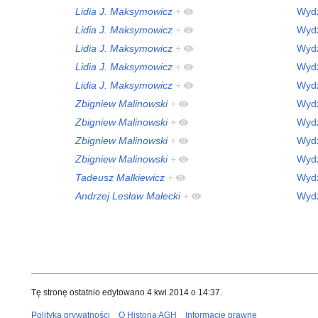
Lidia J. Maksymowicz
+
Wydz
Lidia J. Maksymowicz
+
Wydz
Lidia J. Maksymowicz
+
Wydz
Lidia J. Maksymowicz
+
Wydz
Lidia J. Maksymowicz
+
Wydz
Zbigniew Malinowski
+
Wydz
Zbigniew Malinowski
+
Wydz
Zbigniew Malinowski
+
Wydz
Zbigniew Malinowski
+
Wydz
Tadeusz Malkiewicz
+
Wydz
Andrzej Lesław Małecki
+
Wydz
Tę stronę ostatnio edytowano 4 kwi 2014 o 14:37.
Polityka prywatności
O Historia AGH
Informacje prawne