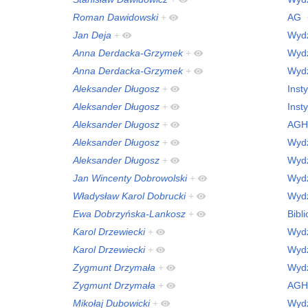
Roman Dawidowski
+
AG
Jan Deja
+
Wydz
Anna Derdacka-Grzymek
+
Wydz
Anna Derdacka-Grzymek
+
Wydz
Aleksander Długosz
+
Inst
Aleksander Długosz
+
Inst
Aleksander Długosz
+
AGH
Aleksander Długosz
+
Wydz
Aleksander Długosz
+
Wydz
Jan Wincenty Dobrowolski
+
Wydz
Władysław Karol Dobrucki
+
Wydz
Ewa Dobrzyńska-Lankosz
+
Bibl
Karol Drzewiecki
+
Wydz
Karol Drzewiecki
+
Wydz
Zygmunt Drzymała
+
Wydz
Zygmunt Drzymała
+
AGH
Mikołaj Dubowicki
+
Wydz