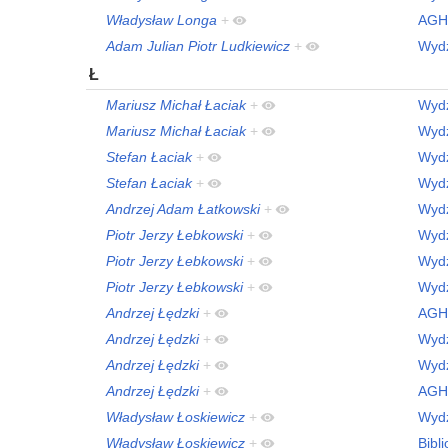
Władysław Longa
+
AGH
Adam Julian Piotr Ludkiewicz
+
Wydz
Ł
Mariusz Michał Łaciak
+
Wydz
Mariusz Michał Łaciak
+
Wydz
Stefan Łaciak
+
Wydz
Stefan Łaciak
+
Wydz
Andrzej Adam Łatkowski
+
Wydz
Piotr Jerzy Łebkowski
+
Wydz
Piotr Jerzy Łebkowski
+
Wydz
Piotr Jerzy Łebkowski
+
Wydz
Andrzej Łędzki
+
AGH
Andrzej Łędzki
+
Wydz
Andrzej Łędzki
+
Wydz
Andrzej Łędzki
+
AGH
Władysław Łoskiewicz
+
Wydz
Władysław Łoskiewicz
+
Bibl