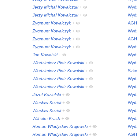
Jerzy Michał Kowalczuk
+
Wydz
Jerzy Michał Kowalczuk
+
Wydz
Zygmunt Kowalczyk
+
AGH
Zygmunt Kowalczyk
+
Wydz
Zygmunt Kowalczyk
+
AGH
Zygmunt Kowalczyk
+
Wydz
Jan Kowalski
+
Wydz
Włodzimierz Piotr Kowalski
+
Wydz
Włodzimierz Piotr Kowalski
+
Szko
Włodzimierz Piotr Kowalski
+
Wydz
Włodzimierz Piotr Kowalski
+
Wydz
Józef Kozielski
+
Wydz
Wiesław Kozioł
+
Wydz
Wiesław Kozioł
+
Wydz
Wilhelm Krach
+
Wydz
Roman Władysław Krajewski
+
Wydz
Roman Władysław Krajewski
+
AGH