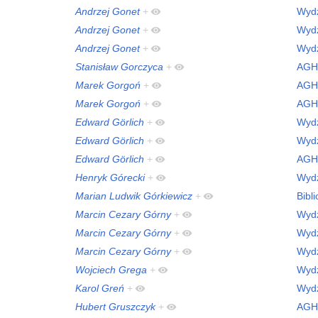
Andrzej Gonet
+
Wydz
Andrzej Gonet
+
Wydz
Andrzej Gonet
+
Wydz
Stanisław Gorczyca
+
AGH
Marek Gorgoń
+
AGH
Marek Gorgoń
+
AGH
Edward Görlich
+
Wydz
Edward Görlich
+
Wydz
Edward Görlich
+
AGH
Henryk Górecki
+
Wydz
Marian Ludwik Górkiewicz
+
Bibl
Marcin Cezary Górny
+
Wydz
Marcin Cezary Górny
+
Wydz
Marcin Cezary Górny
+
Wydz
Wojciech Grega
+
Wydz
Karol Greń
+
Wydz
Hubert Gruszczyk
+
AGH