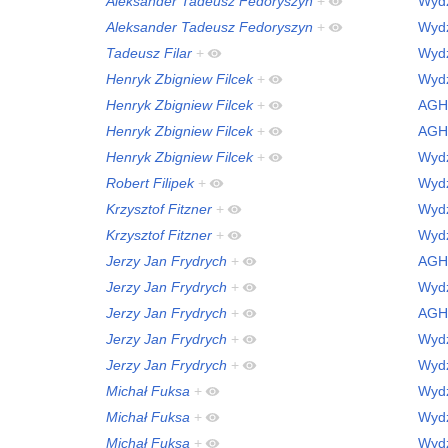
Aleksander Tadeusz Fedoryszyn
+
Wydz
Aleksander Tadeusz Fedoryszyn
+
Wydz
Tadeusz Filar
+
Wydz
Henryk Zbigniew Filcek
+
Wydz
Henryk Zbigniew Filcek
+
AGH
Henryk Zbigniew Filcek
+
AGH
Henryk Zbigniew Filcek
+
Wydz
Robert Filipek
+
Wydz
Krzysztof Fitzner
+
Wydz
Krzysztof Fitzner
+
Wydz
Jerzy Jan Frydrych
+
AGH
Jerzy Jan Frydrych
+
Wydz
Jerzy Jan Frydrych
+
AGH
Jerzy Jan Frydrych
+
Wydz
Jerzy Jan Frydrych
+
Wydz
Michał Fuksa
+
Wydz
Michał Fuksa
+
Wydz
Michał Fuksa
+
Wydz