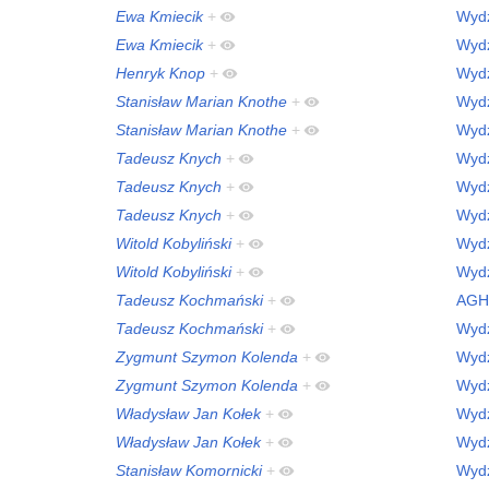
Ewa Kmiecik
+
Wydz
Ewa Kmiecik
+
Wydz
Henryk Knop
+
Wydz
Stanisław Marian Knothe
+
Wydz
Stanisław Marian Knothe
+
Wydz
Tadeusz Knych
+
Wydz
Tadeusz Knych
+
Wydz
Tadeusz Knych
+
Wydz
Witold Kobyliński
+
Wydz
Witold Kobyliński
+
Wydz
Tadeusz Kochmański
+
AGH
Tadeusz Kochmański
+
Wydz
Zygmunt Szymon Kolenda
+
Wydz
Zygmunt Szymon Kolenda
+
Wydz
Władysław Jan Kołek
+
Wydz
Władysław Jan Kołek
+
Wydz
Stanisław Komornicki
+
Wydz