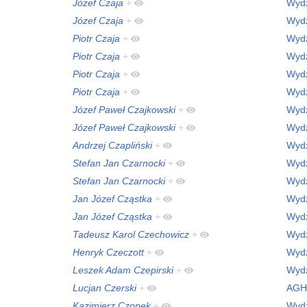
Józef Czaja
+
Wydz
Józef Czaja
+
Wydz
Piotr Czaja
+
Wydz
Piotr Czaja
+
Wydz
Piotr Czaja
+
Wydz
Piotr Czaja
+
Wydz
Józef Paweł Czajkowski
+
Wydz
Józef Paweł Czajkowski
+
Wydz
Andrzej Czapliński
+
Wydz
Stefan Jan Czarnocki
+
Wydz
Stefan Jan Czarnocki
+
Wydz
Jan Józef Cząstka
+
Wydz
Jan Józef Cząstka
+
Wydz
Tadeusz Karol Czechowicz
+
Wydz
Henryk Czeczott
+
Wydz
Leszek Adam Czepirski
+
Wydz
Lucjan Czerski
+
AGH
Kazimierz Czopek
+
Wydz