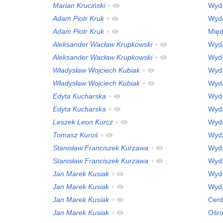
Marian Kruciński
+
Wydz
Adam Piotr Kruk
+
Wydz
Adam Piotr Kruk
+
Międ
Aleksander Wacław Krupkowski
+
Wydz
Aleksander Wacław Krupkowski
+
Wydz
Władysław Wojciech Kubiak
+
Wydz
Władysław Wojciech Kubiak
+
Wydz
Edyta Kucharska
+
Wydz
Edyta Kucharska
+
Wydz
Leszek Leon Kurcz
+
Wydz
Tomasz Kuroś
+
Wydz
Stanisław Franciszek Kurzawa
+
Wydz
Stanisław Franciszek Kurzawa
+
Wydz
Jan Marek Kusiak
+
Wydz
Jan Marek Kusiak
+
Wydz
Jan Marek Kusiak
+
Cent
Jan Marek Kusiak
+
Ośro