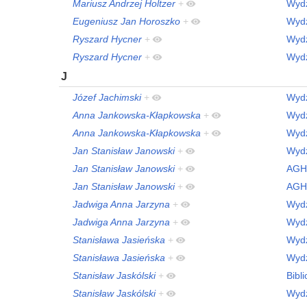
Mariusz Andrzej Holtzer
+
Wydz
Eugeniusz Jan Horoszko
+
Wydz
Ryszard Hycner
+
Wydz
Ryszard Hycner
+
Wydz
J
Józef Jachimski
+
Wydz
Anna Jankowska-Kłapkowska
+
Wydz
Anna Jankowska-Kłapkowska
+
Wydz
Jan Stanisław Janowski
+
Wydz
Jan Stanisław Janowski
+
AGH
Jan Stanisław Janowski
+
AGH
Jadwiga Anna Jarzyna
+
Wydz
Jadwiga Anna Jarzyna
+
Wydz
Stanisława Jasieńska
+
Wydz
Stanisława Jasieńska
+
Wydz
Stanisław Jaskólski
+
Bibl
Stanisław Jaskólski
+
Wydz