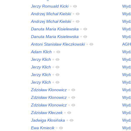
Jerzy Romuald Kicki
+
Wydz
Andrzej Michał Kielski
+
Wydz
Andrzej Michał Kielski
+
Wydz
Danuta Maria Kisielewska
+
Wydz
Danuta Maria Kisielewska
+
Wydz
Antoni Stanisław Kleczkowski
+
AGH
Adam Klich
+
Wydz
Jerzy Klich
+
Wydz
Jerzy Klich
+
Wydz
Jerzy Klich
+
Wydz
Jerzy Klich
+
Wydz
Zdzisław Klonowicz
+
Wydz
Zdzisław Klonowicz
+
Wydz
Zdzisław Klonowicz
+
Wydz
Zdzisław Kłeczek
+
Wydz
Jadwiga Kłosińska
+
Wydz
Ewa Kmiecik
+
Wydz