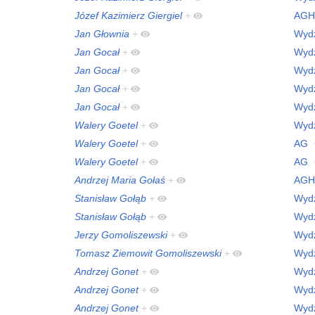
Józef Kazimierz Giergiel
+
AGH
Jan Głownia
+
Wydz
Jan Gocał
+
Wydz
Jan Gocał
+
Wydz
Jan Gocał
+
Wydz
Jan Gocał
+
Wydz
Walery Goetel
+
Wydz
Walery Goetel
+
AG
Walery Goetel
+
AG
Andrzej Maria Gołaś
+
AGH
Stanisław Gołąb
+
Wydz
Stanisław Gołąb
+
Wydz
Jerzy Gomoliszewski
+
Wydz
Tomasz Ziemowit Gomoliszewski
+
Wydz
Andrzej Gonet
+
Wydz
Andrzej Gonet
+
Wydz
Andrzej Gonet
+
Wydz