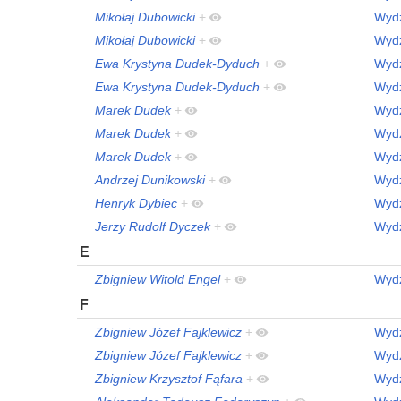
Mikołaj Dubowicki
+
Wydz
Mikołaj Dubowicki
+
Wydz
Ewa Krystyna Dudek-Dyduch
+
Wydz
Ewa Krystyna Dudek-Dyduch
+
Wydz
Marek Dudek
+
Wydz
Marek Dudek
+
Wydz
Marek Dudek
+
Wydz
Andrzej Dunikowski
+
Wydz
Henryk Dybiec
+
Wydz
Jerzy Rudolf Dyczek
+
Wydz
E
Zbigniew Witold Engel
+
Wydz
F
Zbigniew Józef Fajklewicz
+
Wydz
Zbigniew Józef Fajklewicz
+
Wydz
Zbigniew Krzysztof Fąfara
+
Wydz