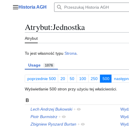
Przejdź
Historia AGH
do
Menu główne
zawartości
Atrybut:Jednostka
Atrybut
To jest własność typu
Strona
.
Usage
1076
poprzednie 500
20
50
100
250
500
następn
Wyświetlanie 500 stron przy użyciu tej właściwości.
B
Lech Andrzej Bukowski
+
Wydz
Piotr Burmistrz
+
Wydz
Zbigniew Ryszard Burtan
+
Wydz