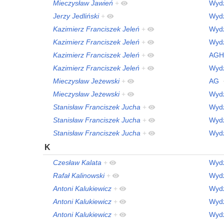
Mieczysław Jawień
+
Wydz
Jerzy Jedliński
+
Wydz
Kazimierz Franciszek Jeleń
+
Wydz
Kazimierz Franciszek Jeleń
+
Wydz
Kazimierz Franciszek Jeleń
+
AGH
Kazimierz Franciszek Jeleń
+
Wydz
Mieczysław Jeżewski
+
AG
Mieczysław Jeżewski
+
Wydz
Stanisław Franciszek Jucha
+
Wydz
Stanisław Franciszek Jucha
+
Wydz
Stanisław Franciszek Jucha
+
Wydz
K
Czesław Kalata
+
Wydz
Rafał Kalinowski
+
Wydz
Antoni Kalukiewicz
+
Wydz
Antoni Kalukiewicz
+
Wydz
Antoni Kalukiewicz
+
Wydz