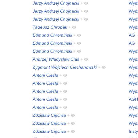
Jerzy Andrzej Chojnacki
+
Wydz
Jerzy Andrzej Chojnacki
+
Wydz
Jerzy Andrzej Chojnacki
+
Wydz
Tadeusz Chrobak
+
Wydz
Edmund Chromiński
+
AG
Edmund Chromiński
+
AG
Edmund Chromiński
+
Wydz
Andrzej Władysław Ciaś
+
Wydz
Zygmunt Wojciech Ciechanowski
+
Wydz
Antoni Cieśla
+
Wydz
Antoni Cieśla
+
Wydz
Antoni Cieśla
+
Wydz
Antoni Cieśla
+
AGH
Antoni Cieśla
+
Wydz
Zdzisław Cięciwa
+
Wydz
Zdzisław Cięciwa
+
Wydz
Zdzisław Cięciwa
+
Inst