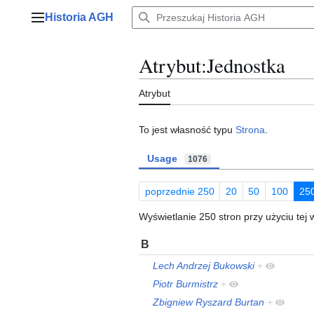
Przejdź
Historia AGH
do
Menu główne
zawartości
Atrybut:Jednostka
Atrybut
To jest własność typu
Strona
.
Usage
1076
poprzednie 250
20
50
100
25
Wyświetlanie 250 stron przy użyciu tej 
B
Lech Andrzej Bukowski
+
Piotr Burmistrz
+
Zbigniew Ryszard Burtan
+