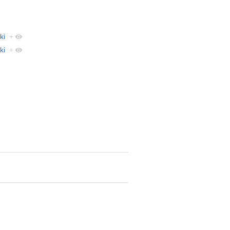
ki
+
ki
+