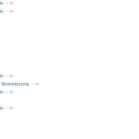
ki
+
ki
+
ki
+
ii Biomedycznej
+
ki
+
ki
+