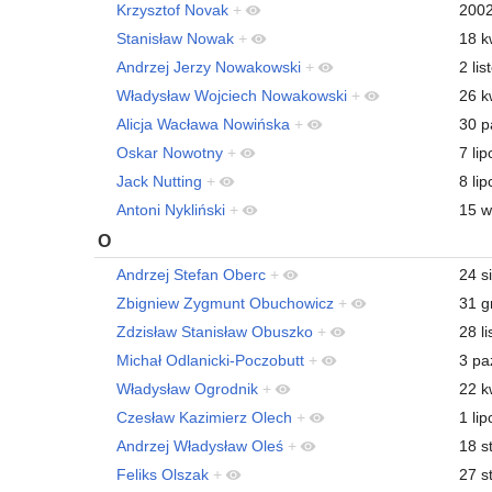
Krzysztof Novak
+
200
Stanisław Nowak
+
18 k
Andrzej Jerzy Nowakowski
+
2 li
Władysław Wojciech Nowakowski
+
26 k
Alicja Wacława Nowińska
+
30 p
Oskar Nowotny
+
7 li
Jack Nutting
+
8 li
Antoni Nykliński
+
15 w
O
Andrzej Stefan Oberc
+
24 s
Zbigniew Zygmunt Obuchowicz
+
31 g
Zdzisław Stanisław Obuszko
+
28 l
Michał Odlanicki-Poczobutt
+
3 pa
Władysław Ogrodnik
+
22 k
Czesław Kazimierz Olech
+
1 li
Andrzej Władysław Oleś
+
18 s
Feliks Olszak
+
27 s