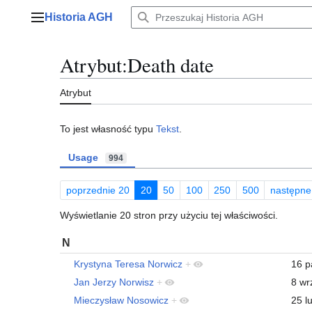
Przejdź
Historia AGH
do
Menu główne
zawartości
Atrybut:Death date
Atrybut
To jest własność typu
Tekst
.
Usage
994
poprzednie 20
20
50
100
250
500
następne
Wyświetlanie 20 stron przy użyciu tej właściwości.
N
Krystyna Teresa Norwicz
+
16 p
Jan Jerzy Norwisz
+
8 wr
Mieczysław Nosowicz
+
25 l