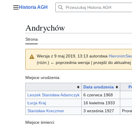
Przejdź
Historia AGH
do
Menu główne
zawartości
Andrychów
Strona
Wersja z 9 maj 2019, 13:13 autorstwa
HieronimSie
(różn.) ← poprzednia wersja | przejdź do aktualnej 
Miejsce urodzenia:
Data urodzenia
P
Leszek Stanisław Adamczyk
6 czerwca 1968
Łucja Kraj
16 kwietnia 1933
Stanisław Kreczmer
3 września 1927
Pror
Miejsce śmierci: