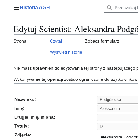
Przejdź
Historia AGH
do
Menu główne
zawartości
Edytuj Scientist: Aleksandra Podg
Strona
Czytaj
Zobacz formularz
Wyświetl historię
Nie masz uprawnień do edytowania tej strony z następującego
Wykonywanie tej operacji zostało ograniczone do użytkowników
Nazwisko:
Imię:
Drugie imię/imiona:
Tytuły:
Zdjęcie: