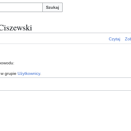
Szukaj
Ciszewski
Czytaj
Zob
 powodu:
 w grupie
Użytkownicy
.