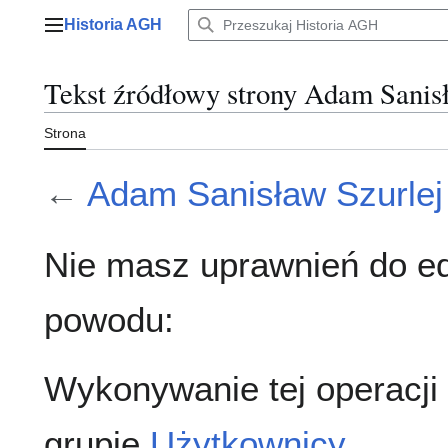
Przejdź
Historia AGH
do
Menu główne
zawartości
Tekst źródłowy strony Adam Sanis
Strona
←
Adam Sanisław Szurlej
Nie masz uprawnień do ed
powodu:
Wykonywanie tej operacji
grupie
Użytkownicy
.