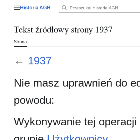
Przejdź
Historia AGH
do
Menu główne
zawartości
Tekst źródłowy strony 1937
Strona
←
1937
Nie masz uprawnień do ed
powodu:
Wykonywanie tej operacji
grupie
Użytkownicy
.