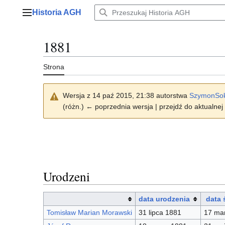
Przejdź
Historia AGH
do
Menu główne
zawartości
1881
Strona
Wersja z 14 paź 2015, 21:38 autorstwa
SzymonSok
(różn.) ← poprzednia wersja | przejdź do aktualnej 
Urodzeni
data urodzenia
data 
Tomisław Marian Morawski
31 lipca 1881
17 ma