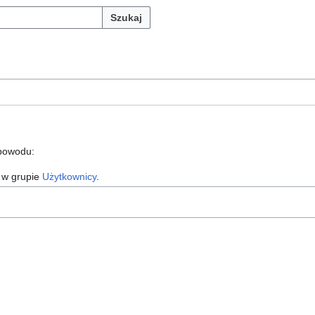
Szukaj
 powodu:
 w grupie
Użytkownicy
.