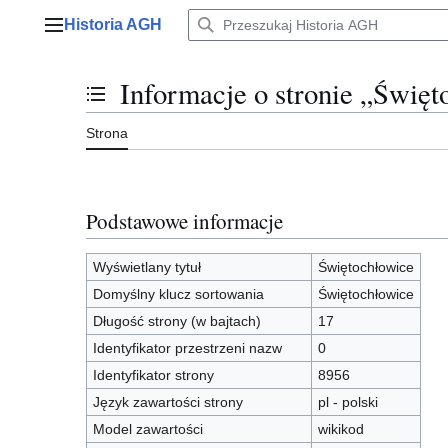
Przejdź
Historia AGH
do
Menu główne
zawartości
Informacje o stronie „Święt
Przełącz stan spisu treści
Strona
Podstawowe informacje
Wyświetlany tytuł
Świętochłowice
Domyślny klucz sortowania
Świętochłowice
Długość strony (w bajtach)
17
Identyfikator przestrzeni nazw
0
Identyfikator strony
8956
Język zawartości strony
pl - polski
Model zawartości
wikikod