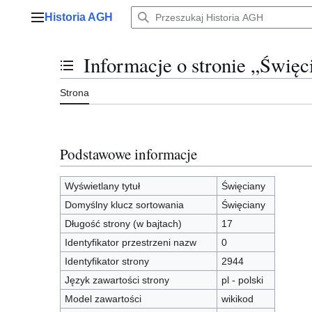
Przejdź
Historia AGH
do
Menu główne
zawartości
Informacje o stronie „Święc
Przełącz stan spisu treści
Strona
Podstawowe informacje
Wyświetlany tytuł
Święciany
Domyślny klucz sortowania
Święciany
Długość strony (w bajtach)
17
Identyfikator przestrzeni nazw
0
Identyfikator strony
2944
Język zawartości strony
pl - polski
Model zawartości
wikikod